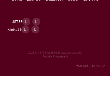
UST38
Klinika89
2026 © UST38 Wszelkie prawa zastrzeżone.
Polityka Prywatności
Made with 🤍 by
HACHA