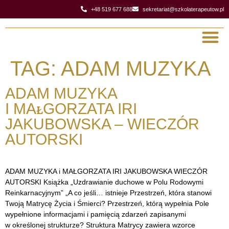
+48 519 677 688
sekretariat@szkolaterapeutow.pl
TAG:
ADAM MUZYKA
Strona gł
Klinika 89
ADAM MUZYKA
I MAŁGORZATA IRI
JAKUBOWSKA – WIECZÓR
AUTORSKI
ADAM MUZYKA i MAŁGORZATA IRI JAKUBOWSKA WIECZÓR
AUTORSKI Książka „Uzdrawianie duchowe w Polu Rodowymi
Reinkarnacyjnym” „A co jeśli… istnieje Przestrzeń, która stanowi
Twoją Matrycę Życia i Śmierci? Przestrzeń, którą wypełnia Pole
wypełnione informacjami i pamięcią zdarzeń zapisanymi
w określonej strukturze? Struktura Matrycy zawiera wzorce