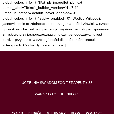
global_colors_info=”{}”][/et_pb_image][et_pb_text
admin_label=”Tekst” _builder_version=”4.17.4″
_module_preset=”default” hover_enabled=”0″
global_colors_info=”{}” sticky_enabled=”0″] Według Wikipedii,
jasnowidzenie to zdolność do postrzegania osób i zjawisk w czasie
i przestrzeni bez udziału percepcji zmysłów. Jednak percypowanie
zmysłowe przy jasnorozpoznawaniu czy jasnoodczuwaniu jest
bardzo przydatne, w szczególności dla osób, które pracują
w terapiach. Czy każdy może nauczyć […]
UCZELNIA ŚWIADOMEGO TERAPEUTY 38
WARSZTATY
KLINIKA 89
O NAS
ZESPÓŁ
WEBINARY
BLOG
KONTAKT