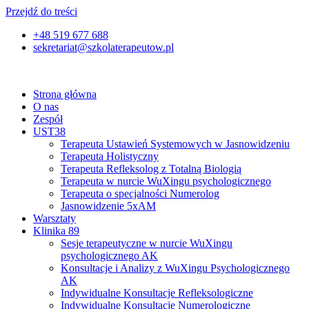
Przejdź do treści
+48 519 677 688
sekretariat@szkolaterapeutow.pl
Strona główna
O nas
Zespół
UST38
Terapeuta Ustawień Systemowych w Jasnowidzeniu
Terapeuta Holistyczny
Terapeuta Refleksolog z Totalną Biologią
Terapeuta w nurcie WuXingu psychologicznego
Terapeuta o specjalności Numerolog
Jasnowidzenie 5xAM
Warsztaty
Klinika 89
Sesje terapeutyczne w nurcie WuXingu
psychologicznego AK
Konsultacje i Analizy z WuXingu Psychologicznego
AK
Indywidualne Konsultacje Refleksologiczne
Indywidualne Konsultacje Numerologiczne