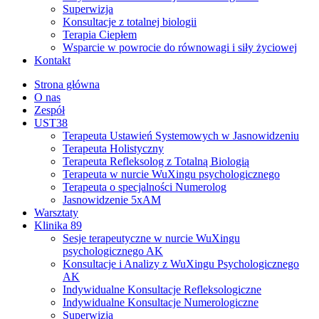
Superwizja
Konsultacje z totalnej biologii
Terapia Ciepłem
Wsparcie w powrocie do równowagi i siły życiowej
Kontakt
Strona główna
O nas
Zespół
UST38
Terapeuta Ustawień Systemowych w Jasnowidzeniu
Terapeuta Holistyczny
Terapeuta Refleksolog z Totalną Biologią
Terapeuta w nurcie WuXingu psychologicznego
Terapeuta o specjalności Numerolog
Jasnowidzenie 5xAM
Warsztaty
Klinika 89
Sesje terapeutyczne w nurcie WuXingu
psychologicznego AK
Konsultacje i Analizy z WuXingu Psychologicznego
AK
Indywidualne Konsultacje Refleksologiczne
Indywidualne Konsultacje Numerologiczne
Superwizja