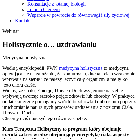
Konsultacje z totalnej biologii
Terapia Ciepłem
Wsparcie w powrocie do równowagi i siły życiowej
Kontakt
Webinar
Holistycznie o… uzdrawianiu
Medycyna holistyczna
Według encyklopedii PWN
medycyna holistyczna
to medycyna
opierająca się na założeniu, że stan umysłu, ducha i ciała wzajemnie
wpływają na siebie i że należy leczyć cały organizm, a nie tylko
jego chorą część.
Wiemy, że Ciało, Emocje, Umysł i Duch wzajemnie na siebie
wpływają tworząc szeroko pojęte zdrowie lub choroby. W praktyce
od lat skuteczne pomagamy wrócić to zdrowia i dobrostanu poprzez
uruchomianie naturalnych procesów uzdrawiania z poziomu Ciała,
Umysłu i Ducha.
Chcemy dziś nauczyć tego również Ciebie.
Kurs Terapeuta Holistyczny to program, który obejmuje
szeroki zakres wiedzy obejmujący: energetykę ciała, aspekty