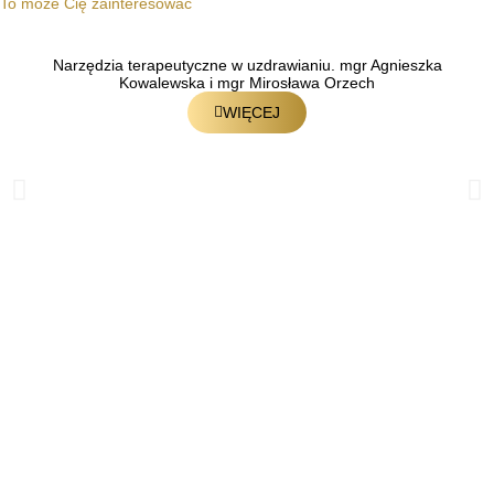
To może Cię zainteresować
Narzędzia terapeutyczne w uzdrawianiu. mgr Agnieszka
Kowalewska i mgr Mirosława Orzech
WIĘCEJ