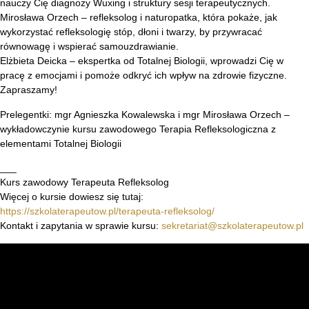
nauczy Cię diagnozy Wuxing i struktury sesji terapeutycznych.
Mirosława Orzech – refleksolog i naturopatka, która pokaże, jak
wykorzystać refleksologię stóp, dłoni i twarzy, by przywracać
równowagę i wspierać samouzdrawianie.
Elżbieta Deicka – ekspertka od Totalnej Biologii, wprowadzi Cię w
pracę z emocjami i pomoże odkryć ich wpływ na zdrowie fizyczne.
Zapraszamy!
Prelegentki: mgr Agnieszka Kowalewska i mgr Mirosława Orzech –
wykładowczynie kursu zawodowego Terapia Refleksologiczna z
elementami Totalnej Biologii
___
Kurs zawodowy Terapeuta Refleksolog
Więcej o kursie dowiesz się tutaj:
https://szkolaterapeutow.pl/terapeuta-refleksolog/
Kontakt i zapytania w sprawie kursu:
sekretariat@szkolaterapeutow.pl