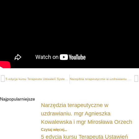
5 edycja kursu Terapeuta Ustawień Systemowych w Jasnowidzeniu – omówienie programu
Narzędzia terapeutyczne w uzdrawianiu. mgr Agnieszka Kowalewska i mgr Mirosława Orzech
Najpopularniejsze
Narzędzia terapeutyczne w
uzdrawianiu. mgr Agnieszka
Kowalewska i mgr Mirosława Orzech
Czytaj więcej...
5 edycja kursu Terapeuta Ustawień