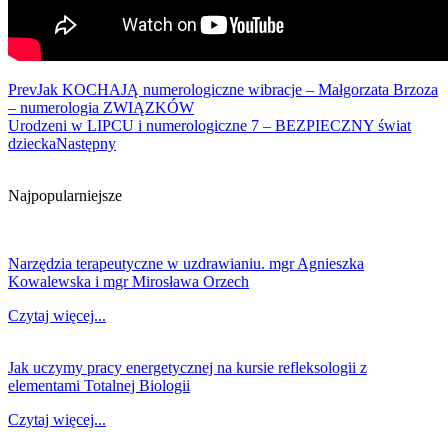
Prev
Jak KOCHAJĄ numerologiczne wibracje – Małgorzata Brzoza
– numerologia ZWIĄZKÓW
Urodzeni w LIPCU i numerologiczne 7 – BEZPIECZNY świat
dziecka
Następny
Najpopularniejsze
Narzędzia terapeutyczne w uzdrawianiu. mgr Agnieszka
Kowalewska i mgr Mirosława Orzech
Czytaj więcej...
Jak uczymy pracy energetycznej na kursie refleksologii z
elementami Totalnej Biologii
Czytaj więcej...