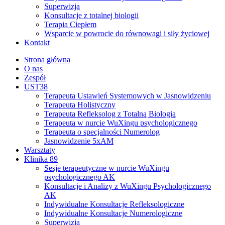
Superwizja
Konsultacje z totalnej biologii
Terapia Ciepłem
Wsparcie w powrocie do równowagi i siły życiowej
Kontakt
Strona główna
O nas
Zespół
UST38
Terapeuta Ustawień Systemowych w Jasnowidzeniu
Terapeuta Holistyczny
Terapeuta Refleksolog z Totalną Biologią
Terapeuta w nurcie WuXingu psychologicznego
Terapeuta o specjalności Numerolog
Jasnowidzenie 5xAM
Warsztaty
Klinika 89
Sesje terapeutyczne w nurcie WuXingu
psychologicznego AK
Konsultacje i Analizy z WuXingu Psychologicznego
AK
Indywidualne Konsultacje Refleksologiczne
Indywidualne Konsultacje Numerologiczne
Superwizja