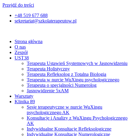
Przejdź do treści
+48 519 677 688
sekretariat@szkolaterapeutow.pl
Strona główna
O nas
Zespół
UST38
Terapeuta Ustawień Systemowych w Jasnowidzeniu
Terapeuta Holistyczny
Terapeuta Refleksolog z Totalną Biologią
Terapeuta w nurcie WuXingu psychologicznego
Terapeuta o specjalności Numerolog
Jasnowidzenie 5xAM
Warsztaty
Klinika 89
Sesje terapeutyczne w nurcie WuXingu
psychologicznego AK
Konsultacje i Analizy z WuXingu Psychologicznego
AK
Indywidualne Konsultacje Refleksologiczne
Indywidualne Konsultacje Numerologiczne