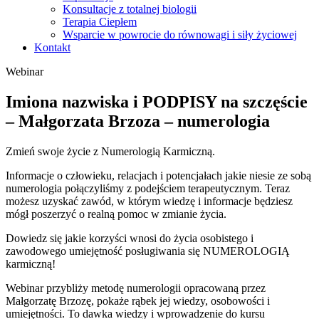
Konsultacje z totalnej biologii
Terapia Ciepłem
Wsparcie w powrocie do równowagi i siły życiowej
Kontakt
Webinar
Imiona nazwiska i PODPISY na szczęście
– Małgorzata Brzoza – numerologia
Zmień swoje życie z Numerologią Karmiczną.
Informacje o człowieku, relacjach i potencjałach jakie niesie ze sobą
numerologia połączyliśmy z podejściem terapeutycznym. Teraz
możesz uzyskać zawód, w którym wiedzę i informacje będziesz
mógł poszerzyć o realną pomoc w zmianie życia.
Dowiedz się jakie korzyści wnosi do życia osobistego i
zawodowego umiejętność posługiwania się NUMEROLOGIĄ
karmiczną!
Webinar przybliży metodę numerologii opracowaną przez
Małgorzatę Brzozę, pokaże rąbek jej wiedzy, osobowości i
umiejętności. To dawka wiedzy i wprowadzenie do kursu