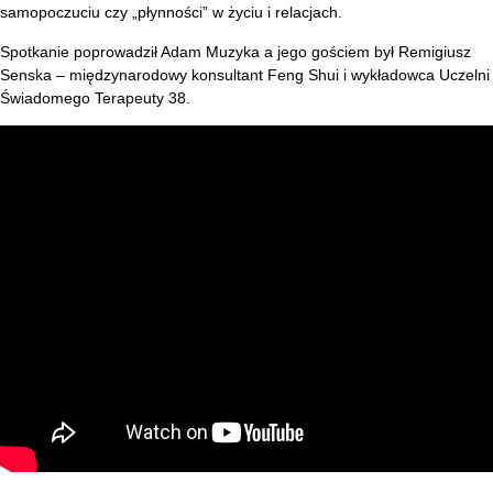
samopoczuciu czy „płynności” w życiu i relacjach.
Spotkanie poprowadził Adam Muzyka a jego gościem był Remigiusz
Senska – międzynarodowy konsultant Feng Shui i wykładowca Uczelni
Świadomego Terapeuty 38.