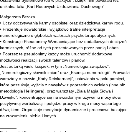
Ustawienia Systemowe AM w praktyce”. Dzięki nim powstała też
unikalna talia „Kart Rodowych Uzdrawiania Duchowego”.
Małgorzata Brzoza
• Uczy odczytywania karmy osobistej oraz dziedzictwa karmy rodu.
• Prezentuje nowatorskie i wyjątkowo trafne interpretacje
numerologiczne o głębokich walorach psychoterapeutycznych.
• Konstruuje Pseudonimy Wzmacniające bez dodatkowych dociążeń
karmicznych, różne od tych prezentowanych przez panią Lobos.
• Poprzez te pseudonimy każdy może uruchomić dodatkowe
możliwości realizacji swoich talentów i planów.
Jest autorką wielu książek, w tym „Numerologia związków”,
„Numerologiczny słownik imion” oraz „Esencja numerologii”. Prowadzi
warsztaty o nazwie „Kody Reinkarnacji”, ustawienia w polu pamięci,
które poszukują wyjścia z nawyków z poprzednich wcieleń (inne niż
metodologia Hellingera), oraz warsztaty „Biała Magia Słowa i
Dźwięku”, koncentrujące się na świadomym używaniu mocy słów,
pozytywnej werbalizacji i potędze pracy w kręgu mocy wspartego
dźwiękiem. Organizuje medytacje dynamiczne i procesowe bazujące
na zrozumieniu siebie i innych
_______