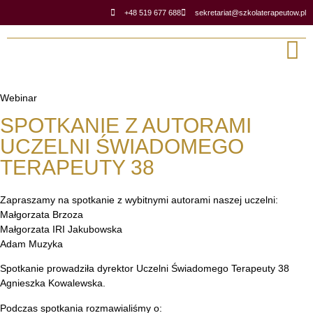
+48 519 677 688
sekretariat@szkolaterapeutow.pl
Webinar
Stron
Klinika 
SPOTKANIE Z AUTORAMI
UCZELNI ŚWIADOMEGO
TERAPEUTY 38
Zapraszamy na spotkanie z wybitnymi autorami naszej uczelni:
Małgorzata Brzoza
Małgorzata IRI Jakubowska
Adam Muzyka
Spotkanie prowadziła dyrektor Uczelni Świadomego Terapeuty 38
Agnieszka Kowalewska.
Podczas spotkania rozmawialiśmy o: