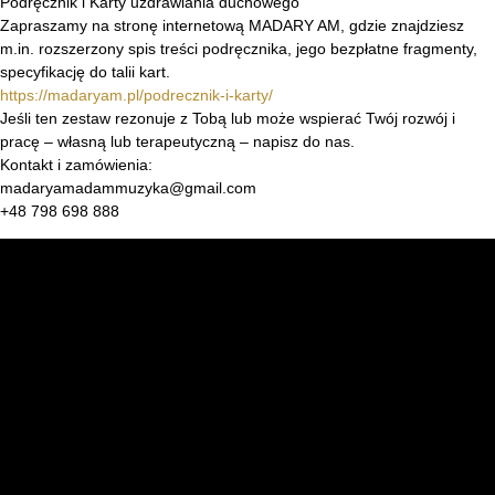
Podręcznik i Karty uzdrawiania duchowego
Zapraszamy na stronę internetową MADARY AM, gdzie znajdziesz
m.in. rozszerzony spis treści podręcznika, jego bezpłatne fragmenty,
specyfikację do talii kart.
https://madaryam.pl/podrecznik-i-karty/
Jeśli ten zestaw rezonuje z Tobą lub może wspierać Twój rozwój i
pracę – własną lub terapeutyczną – napisz do nas.
Kontakt i zamówienia:
madaryamadammuzyka@gmail.com
+48 798 698 888