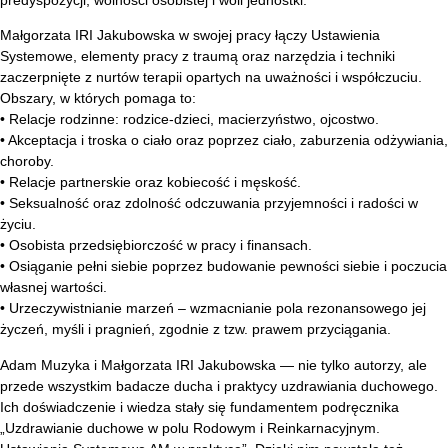
predyspozycji, wolności osobistej i woli jednostki.
Małgorzata IRI Jakubowska w swojej pracy łączy Ustawienia
Systemowe, elementy pracy z traumą oraz narzędzia i techniki
zaczerpnięte z nurtów terapii opartych na uważności i współczuciu.
Obszary, w których pomaga to:
• Relacje rodzinne: rodzice-dzieci, macierzyństwo, ojcostwo.
• Akceptacja i troska o ciało oraz poprzez ciało, zaburzenia odżywiania,
choroby.
• Relacje partnerskie oraz kobiecość i męskość.
• Seksualność oraz zdolność odczuwania przyjemności i radości w
życiu.
• Osobista przedsiębiorczość w pracy i finansach.
• Osiąganie pełni siebie poprzez budowanie pewności siebie i poczucia
własnej wartości.
• Urzeczywistnianie marzeń – wzmacnianie pola rezonansowego jej
życzeń, myśli i pragnień, zgodnie z tzw. prawem przyciągania.
Adam Muzyka i Małgorzata IRI Jakubowska — nie tylko autorzy, ale
przede wszystkim badacze ducha i praktycy uzdrawiania duchowego.
Ich doświadczenie i wiedza stały się fundamentem podręcznika
„Uzdrawianie duchowe w polu Rodowym i Reinkarnacyjnym.