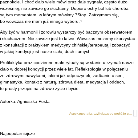
paznokcie. I choć ciało wiele mówi oraz daje sygnały, często dużo
wcześniej, nie zawsze go słuchamy. Dopiero ostry ból lub choroba
są tym momentem, w którym mówimy ?Stop. Zatrzymam się,
bo wówczas nie mam już innego wyboru.?
Aby żyć w harmonii i zdrowiu wystarczy być bacznym obserwatorem
i słuchaczem. Nie zawsze jest to łatwe. Wówczas możemy skorzystać
z konsultacji z praktykiem medycyny chińskiej/terapeutą i zobaczyć
w jakiej kondycji jest nasze ciało, duch i umysł.
Profilaktyka oraz codzienne małe rytuały są w stanie utrzymać nasze
ciało w dobrej kondycji przez wiele lat. Refleksologia w połączeniu
ze zdrowymi nawykami, takimi jak odpoczynek, zadbanie o sen,
gimnastyka, kontakt z naturą, zdrowa dieta, medytacja i oddech,
to prosty przepis na zdrowe życie i bycie.
Autorka: Agnieszka Pesta
Astrokartografia, czyli dlaczego podróże uczą
Najpopularniejsze