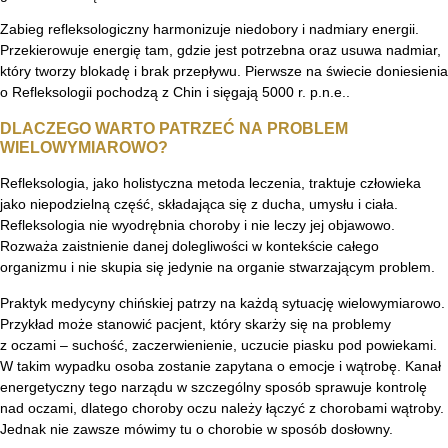
Zabieg refleksologiczny harmonizuje niedobory i nadmiary energii.
Przekierowuje energię tam, gdzie jest potrzebna oraz usuwa nadmiar,
który tworzy blokadę i brak przepływu. Pierwsze na świecie doniesienia
o Refleksologii pochodzą z Chin i sięgają 5000 r. p.n.e..
DLACZEGO WARTO PATRZEĆ NA PROBLEM
WIELOWYMIAROWO?
Refleksologia, jako holistyczna metoda leczenia, traktuje człowieka
jako niepodzielną część, składająca się z ducha, umysłu i ciała.
Refleksologia nie wyodrębnia choroby i nie leczy jej objawowo.
Rozważa zaistnienie danej dolegliwości w kontekście całego
organizmu i nie skupia się jedynie na organie stwarzającym problem.
Praktyk medycyny chińskiej patrzy na każdą sytuację wielowymiarowo.
Przykład może stanowić pacjent, który skarży się na problemy
z oczami – suchość, zaczerwienienie, uczucie piasku pod powiekami.
W takim wypadku osoba zostanie zapytana o emocje i wątrobę. Kanał
energetyczny tego narządu w szczególny sposób sprawuje kontrolę
nad oczami, dlatego choroby oczu należy łączyć z chorobami wątroby.
Jednak nie zawsze mówimy tu o chorobie w sposób dosłowny.