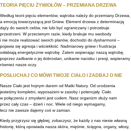
TEORIA PIĘCIU ŻYWIOŁÓW – PRZEMIANA DRZEWA
Według teorii pięciu elementów, wątroba należy do przemiany Drzewa,
a emocją towarzyszącą jest Gniew. Element drzewa z determinacją
dąży do swoich celów, nie lubi być ograniczany i potrzebuje
przestrzeni. W przeciwnym razie, kiedy brakuje mu swobody
i nie może realizować swoich planów, dochodzi do dysharmonii –
pojawia się agresja i wściekłość. Nadmiarowy gniew i frustracja
osłabiają energetycznie wątrobę. Zatem wspierając naszą wątrobę,
poprzez zadbanie o jej dobrostan, unikanie nacisku i presji, wspieramy
również nasze oczy.
POSŁUCHAJ CO MÓWI TWOJE CIAŁO I ZADBAJ O NIE
Nasze Ciało jest hojnym darem od Matki Natury. Od urodzenia
jesteśmy kompletni, wyposażeni w zasoby i potencjały. Ciało
w połączeniu z zmysłami jest cudem. Nasz organizm służy nam
przez cały czas – dzień i noc. Wiele od niego wymagamy,
lecz nie zawsze dajemy coś w zamian.
Kiedy przyjrzysz się głębiej, zobaczysz, że każdy z nas niesie własną
historię, którą opowiada nasza skóra, mięśnie, ścięgna, organy, włosy,