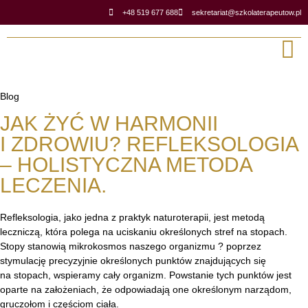
+48 519 677 688
sekretariat@szkolaterapeutow.pl
Blog
Stron
Klinika 
JAK ŻYĆ W HARMONII
I ZDROWIU? REFLEKSOLOGIA
– HOLISTYCZNA METODA
LECZENIA.
Refleksologia, jako jedna z praktyk naturoterapii, jest metodą
leczniczą, która polega na uciskaniu określonych stref na stopach.
Stopy stanowią mikrokosmos naszego organizmu ?
poprzez
stymulację precyzyjnie określonych punktów znajdujących się
na stopach, wspieramy cały organizm. Powstanie tych punktów jest
oparte na założeniach, że odpowiadają one określonym narządom,
gruczołom i częściom ciała.