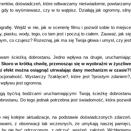
gumentów, doświadczeń, które odtwarzamy nieświadomie, powtarzam
 gdy to wyśmiewasz, czy w to wątpisz. Działają jak ogromny, silny
grafię. Wejdź w nie, jak w scenerię filmu i pozwól sobie to miejsce
 piasku, wody, tego, co tam jest i poczuj to ciałem. Zauważ, jak się
ym, co czujesz? Rozeznaj, jak ma się Twoja głowa i umysł, czy jest
azywam ścieżką dobrostanu. Jedno wpływa na drugie, uruchamiając
Skoro w krótką chwilę, przenosząc się w wyobraźni w życzliw
aki efekt można osiągnąć utrwalając dany mechanizm w czasie?!
cjonalność. Wystarczy ?zaklęcie?, które jest ?prostym zdaniem?,
 wpływu jest ogromna.
ogą być/są bodźcami uruchamiającymi Twoją ścieżkę dobrostanu
brostanu. Do tego jednak potrzebna jest świadomość, która pozwoli
ej kolejne aktualizacje, na podstawie doświadczonych zdarzeń
owami, z obserwacji tak wczesnych, że umykają naszej pamięci,
ym, by nie być odrzuconym, z odczuć, wrażeń, założeń. Wchłaniamy