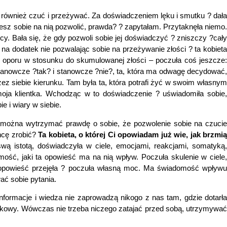
le również czuć i przeżywać. Za doświadczeniem lęku i smutku ? dała
hcesz sobie na nią pozwolić, prawda? ? zapytałam. Przytaknęła niemo.
cy. Bała się, że gdy pozwoli sobie jej doświadczyć ? zniszczy ?cały
 na dodatek nie pozwalając sobie na przeżywanie złości ? ta kobieta
o oporu w stosunku do skumulowanej złości – poczuła coś jeszcze:
 stanowcze ?tak? i stanowcze ?nie?, ta, która ma odwagę decydować
ez siebie kierunku. Tam była ta, która potrafi żyć w swoim własnym
moja klientka. Wchodząc w to doświadczenie ? uświadomiła sobie,
ie i wiary w siebie.
, że można wytrzymać prawdę o sobie, że pozwolenie sobie na czucie
chcę zrobić?
Ta kobieta, o której Ci opowiadam już wie, jak brzmi
swą istotą, doświadczyła w ciele, emocjami, reakcjami, somatyką
ość, jaki ta opowieść ma na nią wpływ. Poczuła skulenie w ciele,
 tę opowieść przejęła ? poczuła własną moc. Ma świadomość wpływu
ać sobie pytania.
nformacje i wiedza nie zaprowadzą nikogo z nas tam, gdzie dotarł
mórkowy. Wówczas nie trzeba niczego zatajać przed sobą, utrzymywać