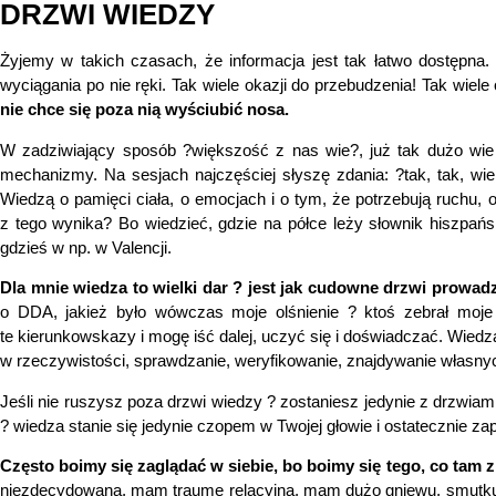
DRZWI WIEDZY
Żyjemy w takich czasach, że informacja jest tak łatwo dostępna. 
wyciągania po nie ręki. Tak wiele okazji do przebudzenia! Tak wiele
nie chce się poza nią wyściubić nosa.
W zadziwiający sposób ?większość z nas wie?, już tak dużo wie 
mechanizmy. Na sesjach najczęściej słyszę zdania: ?tak, tak, wi
Wiedzą o pamięci ciała, o emocjach i o tym, że potrzebują ruchu, 
z tego wynika? Bo wiedzieć, gdzie na półce leży słownik hiszpa
gdzieś w np. w Valencji.
Dla mnie wiedza to wielki dar ? jest jak cudowne drzwi prowad
o DDA, jakież było wówczas moje olśnienie ? ktoś zebrał moj
te kierunkowskazy i mogę iść dalej, uczyć się i doświadczać. Wiedz
w rzeczywistości, sprawdzanie, weryfikowanie, znajdywanie własny
Jeśli nie ruszysz poza drzwi wiedzy ? zostaniesz jedynie z drzwiam
? wiedza stanie się jedynie czopem w Twojej głowie i ostatecznie za
Często boimy się zaglądać w siebie, bo boimy się tego, co tam 
niezdecydowana, mam traumę relacyjną, mam dużo gniewu, smutku, cz