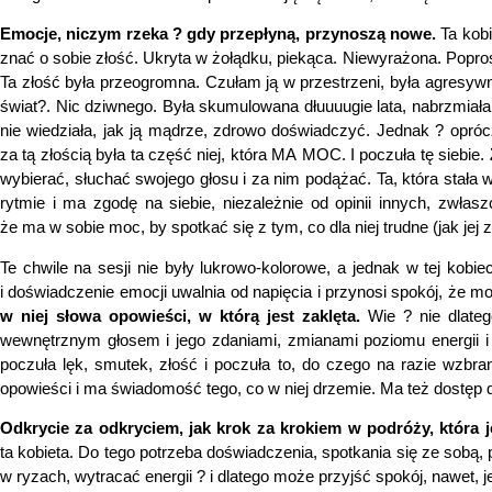
Emocje, niczym rzeka ? gdy przepłyną, przynoszą nowe.
Ta kobi
znać o sobie złość. Ukryta w żołądku, piekąca. Niewyrażona. Poprosi
Ta złość była przeogromna. Czułam ją w przestrzeni, była agresywna
świat?. Nic dziwnego. Była skumulowana dłuuuugie lata, nabrzmiała 
nie wiedziała, jak ją mądrze, zdrowo doświadczyć. Jednak ? opró
za tą złością była ta część niej, która MA MOC. I poczuła tę siebie.
wybierać, słuchać swojego głosu i za nim podążać. Ta, która stała
rytmie i ma zgodę na siebie, niezależnie od opinii innych, zwła
że ma w sobie moc, by spotkać się z tym, co dla niej trudne (jak jej zł
Te chwile na sesji nie były lukrowo-kolorowe, a jednak w tej kobi
i doświadczenie emocji uwalnia od napięcia i przynosi spokój, że 
w niej słowa opowieści, w którą jest zaklęta.
Wie ? nie dlatego
wewnętrznym głosem i jego zdaniami, zmianami poziomu energii i 
poczuła lęk, smutek, złość i poczuła to, do czego na razie wzbr
opowieści i ma świadomość tego, co w niej drzemie. Ma też dostęp d
Odkrycie za odkryciem, jak krok za krokiem w podróży, która 
ta kobieta. Do tego potrzeba doświadczenia, spotkania się ze sobą
w ryzach, wytracać energii ? i dlatego może przyjść spokój, nawet, je