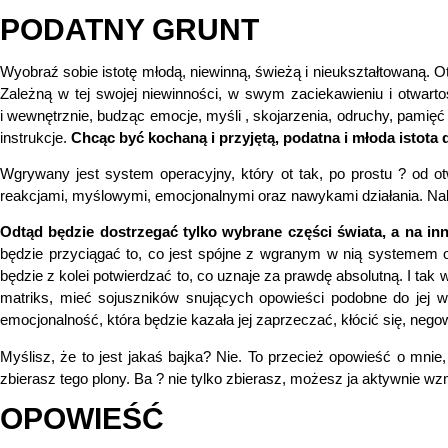
PODATNY GRUNT
Wyobraź sobie istotę młodą, niewinną, świeżą i nieukształtowaną. O
Zależną w tej swojej niewinności, w swym zaciekawieniu i otwartoś
i wewnętrznie, budząc emocje, myśli , skojarzenia, odruchy, pamięć ci
instrukcje.
Chcąc być kochaną i przyjętą, podatna i młoda istot
Wgrywany jest system operacyjny, który ot tak, po prostu ? od o
reakcjami, myślowymi, emocjonalnymi oraz nawykami działania. Nakła
Odtąd będzie dostrzegać tylko wybrane części świata, a na inn
będzie przyciągać to, co jest spójne z wgranym w nią systemem op
będzie z kolei potwierdzać to, co uznaje za prawdę absolutną. I ta
matriks, mieć sojuszników snujących opowieści podobne do jej w
emocjonalność, która będzie kazała jej zaprzeczać, kłócić się, neg
Myślisz, że to jest jakaś bajka? Nie. To przecież opowieść o mnie
zbierasz tego plony. Ba ? nie tylko zbierasz, możesz ja aktywnie wzm
OPOWIEŚĆ