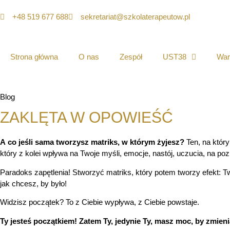
+48 519 677 688
sekretariat@szkolaterapeutow.pl
Strona główna
O nas
Zespół
UST38
War
Blog
ZAKLĘTA W OPOWIEŚĆ
A co jeśli sama tworzysz matriks, w którym żyjesz?
Ten, na który
który z kolei wpływa na Twoje myśli, emocje, nastój, uczucia, na poz
Paradoks zapętlenia! Stworzyć matriks, który potem tworzy efekt: Tw
jak chcesz, by było!
Widzisz początek? To z Ciebie wypływa, z Ciebie powstaje.
Ty jesteś początkiem! Zatem Ty, jedynie Ty, masz moc, by zmieni