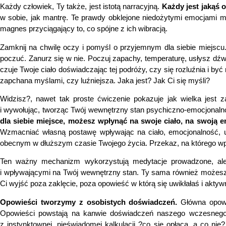
Każdy człowiek, Ty także, jest istotą narracyjną.
Każdy jest jakąś 
w sobie, jak mantrę. Te prawdy obklejone niedożytymi emocjami ma
magnes przyciągający to, co spójne z ich wibracją.
Zamknij na chwilę oczy i pomyśl o przyjemnym dla siebie miejscu. Ta
poczuć. Zanurz się w nie. Poczuj zapachy, temperaturę, usłysz dźwięk
czuje Twoje ciało doświadczając tej podróży, czy się rozluźnia i b
zapchana myślami, czy luźniejsza. Jaka jest? Jak Ci się myśli?
Widzisz?, nawet tak proste ćwiczenie pokazuje jak wielka jest 
i wywołując, tworząc Twój wewnętrzny stan psychiczno-emocjonalno-f
dla siebie miejsce, możesz wpłynąć na swoje ciało, na swoją 
Wzmacniać własną postawę wpływając na ciało, emocjonalność, um
obecnym w dłuższym czasie Twojego życia. Przekaz, na którego wp
Ten ważny mechanizm wykorzystują medytacje prowadzone, ale t
i wpływającymi na Twój wewnętrzny stan. Ty sama również możesz w
Ci wyjść poza zaklęcie, poza opowieść w którą się uwikłałaś i aktywn
Opowieści tworzymy z osobistych doświadczeń.
Główna opowie
Opowieści powstają na kanwie doświadczeń naszego wczesnego ż
z instynktownej, nieświadomej kalkulacji ?co się opłaca, a co ni