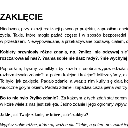
ZAKLĘCIE
Niedawno, przy okazji realizacji pewnego projektu, zaprosiłam chę
życia. Takie, które mogło padać często i w sposób bezpośredni o
w przestrzeni. Niewypowiadane, a przekazywane postawą, ciałem, 
Kobiety przyniosły różne zdania, np. ?milcz, nie odzywaj si
rozczarowałaś nas?, ?sama sobie nie dasz rady?, ?nie wychylaj 
Poprosiłam, byśmy zamilkły i by każda z osobna wypowiedziała sw
rozbrzmiewało zdanie?, a potem kolejne i kolejne? Milczałyśmy, cza
To było, jak zaklęcie. Padało zdanie, a wraz z nim kuliły się ciała 
widoczne gołym okiem. Padało zdanie i zapadała cisza pełna wstrzym
Bo to nie było ?tylko zdanie?.
Za każdym z tych zdań stał ogrom e
w które wiele z nas jest zaklęta. Jedno zdanie i jego ogromny wpływ
Jakie jest Twoje zdanie, w które jesteś zaklęta?
Wypisz sobie różne, które są ważne dla Ciebie, a potem poszukaj t