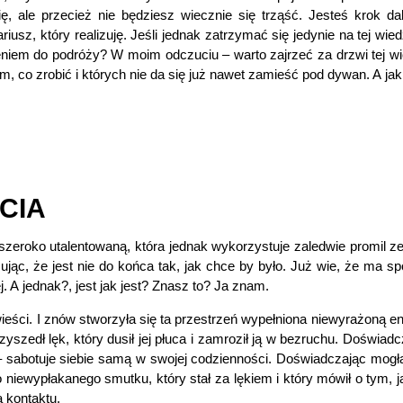
 ale przecież nie będziesz wiecznie się trząść. Jesteś krok dale
ariusz, który realizuję. Jeśli jednak zatrzymać się jedynie na tej w
iem do podróży? W moim odczuciu – warto zajrzeć za drzwi tej wied
em, co zrobić i których nie da się już nawet zamieść pod dywan. A j
CIA
zeroko utalentowaną, która jednak wykorzystuje zaledwie promil ze 
ąc, że jest nie do końca tak, jak chce by było. Już wie, że ma spo
j. A jednak?, jest jak jest? Znasz to? Ja znam.
eści. I znów stworzyła się ta przestrzeń wypełniona niewyrażoną ener
rzyszedł lęk, który dusił jej płuca i zamroził ją w bezruchu. Doświa
 sabotuje siebie samą w swojej codzienności. Doświadczając mogła d
o niewypłakanego smutku, który stał za lękiem i który mówił o tym, j
a kontaktu.