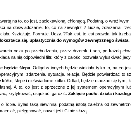
twartą na to, co jest, zaciekawioną, chłonącą. Podatną, o wrażliwym
ci na doświadczanie. To, co na zewnątrz ? ludzie, zdarzenia, rzec
ała. Kształtuje. Formuje. Uczy. ?Tak jest, to jest prawda, tak trzeba
a dokształca się, uplastycznia do wymogów zewnętrznego świata.
twarcia oczu po przebudzeniu, przez drzemki i sen, po każdą chwi
da na nią odpowiedni filtr, który z całości pozwala wyłuskiwać jed
e będzie ślepa.
Odtąd w innych będzie widziała tylko to, na co je
eracyjnym, zdarzenia, sytuacje, relacje. Będzie potwierdzać to s
k w kółko, ślepe i nieświadome kółko. Odtąd, będzie otaczać się ty
łasnej. A to, co jest z sprzeczne z jej systemem operacyjnym l
ować, krytykować, osądzać, gardzić.
Zaklęcie padło, działa i każde
, o Tobie. Byłaś taką niewinną, podatną istotą zależną od zewnętrz
acniać, pielęgnować, nawet jeśli Ci nie służą.