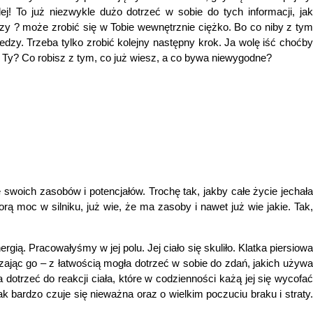
j! To już niezwykle dużo dotrzeć w sobie do tych informacji, jak
iedzy ? może zrobić się w Tobie wewnętrznie ciężko. Bo co niby z tym
zy. Trzeba tylko zrobić kolejny następny krok. Ja wolę iść choćby
ak Ty? Co robisz z tym, co już wiesz, a co bywa niewygodne?
swoich zasobów i potencjałów. Trochę tak, jakby całe życie jechała
rą moc w silniku, już wie, że ma zasoby i nawet już wie jakie. Tak,
gią. Pracowałyśmy w jej polu. Jej ciało się skuliło. Klatka piersiowa
dczając go – z łatwością mogła dotrzeć w sobie do zdań, jakich używa
otrzeć do reakcji ciała, które w codzienności każą jej się wycofać
ak bardzo czuje się nieważna oraz o wielkim poczuciu braku i straty.