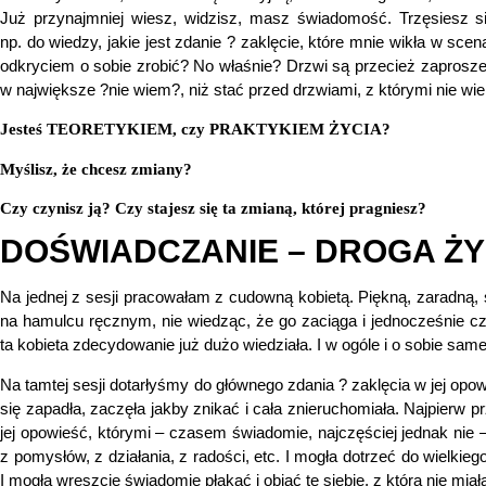
Już przynajmniej wiesz, widzisz, masz świadomość. Trzęsiesz się,
np. do wiedzy, jakie jest zdanie ? zaklęcie, które mnie wikła w scen
odkryciem o sobie zrobić? No właśnie? Drzwi są przecież zaproszen
w największe ?nie wiem?, niż stać przed drzwiami, z którymi nie wi
Jesteś TEORETYKIEM, czy PRAKTYKIEM ŻYCIA?
Myślisz, że chcesz zmiany?
Czy czynisz ją? Czy stajesz się ta zmianą, której pragniesz?
DOŚWIADCZANIE – DROGA ŻY
Na jednej z sesji pracowałam z cudowną kobietą. Piękną, zaradną, s
na hamulcu ręcznym, nie wiedząc, że go zaciąga i jednocześnie czuj
ta kobieta zdecydowanie już dużo wiedziała. I w ogóle i o sobie same
Na tamtej sesji dotarłyśmy do głównego zdania ? zaklęcia w jej opowi
się zapadła, zaczęła jakby znikać i cała znieruchomiała. Najpierw p
jej opowieść, którymi – czasem świadomie, najczęściej jednak nie –
z pomysłów, z działania, z radości, etc. I mogła dotrzeć do wielkieg
I mogła wreszcie świadomie płakać i objąć tę siebie, z którą nie miał