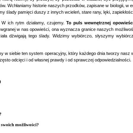
. Wchłaniamy historie naszych przodków, zapisane w biologii, w en
y ślady pamięci duszy z innych wcieleń, stare rany, lęki, zapiekłości
. W ich rytm działamy, czujemy.
To puls wewnętrznej opowieści
ranej w nas opowieści, ona wyznacza granice naszych możliwości 
iała dźwigają tego ślady. Widzimy wybiórczo, słyszymy wybiórc
siebie ten system operacyjny, który każdego dnia tworzy nasz wła
k często odcięci i od własnej prawdy i od sprawczej odpowiedzialności.
)
?
c swoich możliwości?