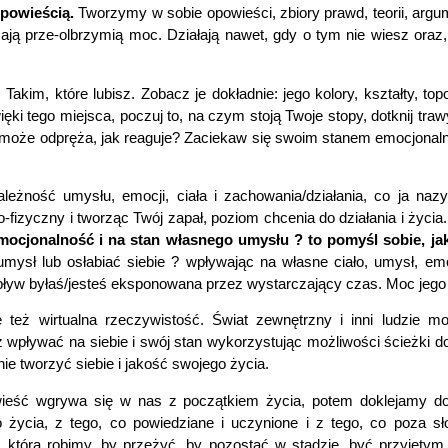
opowieścią.
Tworzymy w sobie opowieści, zbiory prawd, teorii, ar
ją prze-olbrzymią moc. Działają nawet, gdy o tym nie wiesz oraz,
kim, które lubisz. Zobacz je dokładnie: jego kolory, kształty, topo
i tego miejsca, poczuj to, na czym stoją Twoje stopy, dotknij trawy,
yć może odpręża, jak reaguje? Zaciekaw się swoim stanem emocjonaln
zależność umysłu, emocji, ciała i zachowania/działania, co ja n
izyczny i tworząc Twój zapał, poziom chcenia do działania i życia.
emocjonalność i na stan własnego umysłu ? to pomyśl sobie, j
ysł lub osłabiać siebie ? wpływając na własne ciało, umysł, emo
ływ byłaś/jesteś eksponowana przez wystarczający czas. Moc jego
eż wirtualna rzeczywistość. Świat zewnętrzny i inni ludzie m
pływać na siebie i swój stan wykorzystując możliwości ścieżki do
ie tworzyć siebie i jakość swojego życia.
ść wgrywa się w nas z początkiem życia, potem doklejamy do ni
ycia, z tego, co powiedziane i uczynione i z tego, co poza sł
e?, którą robimy, by przeżyć, by pozostać w stadzie, być przyjęt