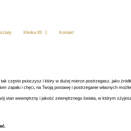
sztaty
Klinika 89
Kontakt
 tak często psioczysz i który w dużej mierze postrzegasz, jako źród
iom zapału i chęci, na Twoją postawę i postrzeganie własnych możliwo
ój stan wewnętrzny i jakość zewnętrznego świata, w którym zżyjesz, a
ać.