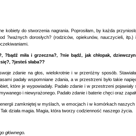
tne kobiety do stworzenia nagrania. Poprosiłam, by każda przyniosł
d ?ważnych dorosłych? (rodziców, opiekunów, nauczycieli, itp.) 
oczekiwaniami.
ę?, ?bądź miła i grzeczna?, ?nie bądź, jak chłopak, dziewczy
się?, ?jesteś słaba??
oje zdanie na głos, wielokrotnie i w przeróżny sposób. Stawiała
sami padały wspomniane zdania, a w przestrzeni było takie napięcie
kobiet, które je wypowiadały. Padało zdanie i w przestrzeni pojawiał
ywanego i niewyrażonego. Padało zdanie i baterie chęci oraz zapału 
nergii zamkniętej w myślach, w emocjach i w komórkach naszych ci
. Tak działa magia. Magia, która tworzy codzienność naszego życia.
ego głównego.