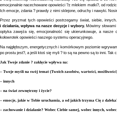
emocjonalnie nacechowane opowieści ?z mlekiem matki?, od rodziców
Ich emocje, zdania ? prawdy z nimi sklejone, odruchy i nawyki. Nosim
Przez pryzmat tych opowieści postrzegamy świat, siebie, innych
i działania, wpływa na nasze decyzje i wybory.
Mówimy słowami wg
optyka zawęża się, emocjonalność się ukierunkowuje, a nasze c
kołowrotek opowieści naszego systemu operacyjnego.
Na najgłębszym, energetycznych i komórkowym poziomie wgrywamy w 
po prostu jest?, a jeśli ktoś się myli ? to są na pewno są to inni. Ta
Jak Twoje zdanie ? zaklęcie wpływa na:
– Twoje myśli na swój temat (Twoich zasobów, wartości, możliwości
– innych
– na świat zewnętrzny i życie?
– emocje, jakie w Tobie uruchamia, a od jakich trzyma Cię z daleka
– zachowanie i działanie? Wobec Ciebie samej, wobec innych, wobe