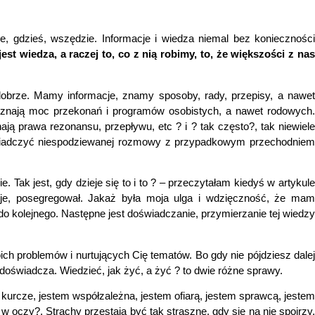
ie, gdzieś, wszędzie. Informacje i wiedza niemal bez konieczności
est wiedza, a raczej to, co z nią robimy, to, że większości z na
dobrze. Mamy informacje, znamy sposoby, rady, przepisy, a nawet
, znają moc przekonań i programów osobistych, a nawet rodowych.
ą prawa rezonansu, przepływu, etc ? i ? tak często?, tak niewiele
oświadczyć niespodziewanej rozmowy z przypadkowym przechodniem
 Tak jest, gdy dzieje się to i to ? – przeczytałam kiedyś w artykul
je, posegregował. Jakaż była moja ulga i wdzięczność, że mam
o kolejnego. Następne jest doświadczanie, przymierzanie tej wiedzy
ich problemów i nurtujących Cię tematów. Bo gdy nie pójdziesz dalej
 doświadcza. Wiedzieć, jak żyć, a żyć ? to dwie różne sprawy.
 kurcze, jestem współzależna, jestem ofiarą, jestem sprawcą, jeste
oczy?. Strachy przestają być tak straszne, gdy się na nie spojrzy.