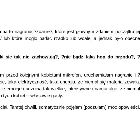
a na to nagranie ?zdanie?, które jest głównym zdaniem początku jej
i/ lub które mogło padać rzadko lub wcale, a jednak było obecne
nki się tak nie zachowują?, ?nie bądź taka hop do przodu?, ?
m przed kolejnymi kobietami mikrofon, uruchamiałam nagranie i ?
, taka elektryczność, taka energia, że niemal się materializowała.
y się emocje i uczucia tak wielkie, intensywne i namacalne, że niemal
tych kobiet – właściwie gasły.
ał. Tamtej chwili, somatycznie pojęłam (poczułam) moc opowieści