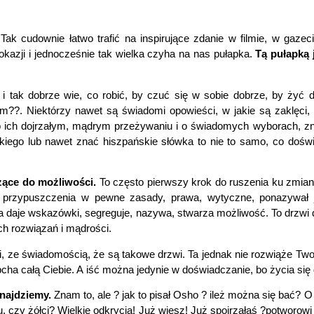
Tak cudownie łatwo trafić na inspirujące zdanie w filmie, w gazec
 okazji i jednocześnie tak wielka czyha na nas pułapka.
Tą pułapką j
i tak dobrze wie, co robić, by czuć się w sobie dobrze, by żyć 
em??. Niektórzy nawet są świadomi opowieści, w jakie są zaklęci
o ich dojrzałym, mądrym przeżywaniu i o świadomych wyborach, znaj
ńskiego lub nawet znać hiszpańskie słówka to nie to samo, co d
zące do możliwości.
To często pierwszy krok do ruszenia ku zmianie.
e przypuszczenia w pewne zasady, prawa, wytyczne, ponazywał 
a daje wskazówki, segreguje, nazywa, stwarza możliwość. To drzwi d
ch rozwiązań i mądrości.
i, ze świadomością, że są takowe drzwi. Ta jednak nie rozwiąże Two
pcha całą Ciebie. A iść można jedynie w doświadczanie, bo życia się
znajdziemy.
Znam to, ale ? jak to pisał Osho ? ileż można się bać? O
y żółci? Wielkie odkrycia! Już wiesz! Już spojrzałaś ?potworowi w 