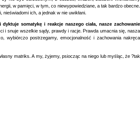
ergii, w pamięci, w tym, co niewypowiedziane, a tak bardzo obecne.
, nieświadomi ich, a jednak w nie uwikłani.
 dyktuje somatykę i reakcje naszego ciała, nasze zachowani
i snuje wszelkie sądy, prawdy i racje. Prawda umacnia się, nasz
zo, wybiórczo postrzegamy, emocjonalność i zachowania nakręca
sny matriks. A my, żyjemy, psiocząc na niego lub myśląc, że ?tak