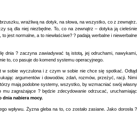
 brzuszku, wrażliwą na dotyk, na słowa, na wszystko, co z zewnątrz.
zy są dla niej niezbędne. To, co na zewnątrz – dotyka ją cieleśnie
, to jest normalne, a to niewłaściwe? ? padają werbalne i niewerbalne
lę dnia ? zaczyna zawiadywać tą istotą, jej odruchami, nawykami,
ynie to, co pasuje do komend systemu operacyjnego.
st w sobie wyczulona i z czym w sobie nie chce się spotkać. Odtą
zukając argumentów i dowodów, zdań, rozmów, przeżyć, racji. Nimi
mi, którzy mają podobne systemy, wszystko, by wzmacniać swój własny
ub mu zagrażające ? będzie zdecydowanie odrzucać, uruchamiając
go dnia nabiera mocy.
nego wpływu. Żyzna gleba na to, co zostało zasiane. Jako dorosła ?