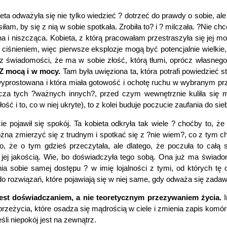
eta odważyła się nie tylko wiedzieć ? dotrzeć do prawdy o sobie, a
łam, by się z nią w sobie spotkała. Zrobiła to? i ? milczała. ?Nie c
 i niszcząca. Kobieta, z którą pracowałam przestraszyła się jej mo
ciśnieniem, więc pierwsze eksplozje mogą być potencjalnie wielkie,
cz świadomości, że ma w sobie złość, którą tłumi, oprócz własneg
Z mocą i w mocy.
Tam była uwięziona ta, która potrafi powiedzieć
 wyprostowana i która miała gotowość i ochotę ruchu w wybranym prz
szcza tych ?ważnych innych?, przed czym wewnętrznie kuliła się 
ość i to, co w niej ukryte), to z kolei buduje poczucie zaufania do sieb
ecie pojawił się spokój. Ta kobieta odkryła tak wiele ? choćby to
można zmierzyć się z trudnym i spotkać się z ?nie wiem?, co z tym 
, że o tym gdzieś przeczytała, ale dlatego, że poczuła to całą 
jej jakością. Wie, bo doświadczyła tego sobą. Ona już ma świadom
ania sobie samej dostępu ? w imię lojalności z tymi, od których
o rozwiązań, które pojawiają się w niej same, gdy odważa się zadaw
jest doświadczaniem, a nie teoretycznym przezywaniem życia.
I
, przeżycia, które osadza się mądrością w ciele i zmienia zapis ko
śli niepokój jest na zewnątrz.