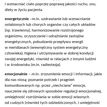
i wzmacniać ciało poprzez poprawę jakości ruchu, snu,
diety w życiu pacjenta.
energetycznie
–m.in. uzdrawianie lub wzmacnianie
osłabionych lub chorych organów czy całych układów
(np. trawienny), harmonizowanie rozstrojonego
organizmu, oczyszczanie i udrażnianie zastojów
energetycznych, pobudzanie przepływu energii
w meridianach (wewnętrzny system energetyczny
człowieka), higiena i utrzymywanie w dobrej kondycji
swojej energetyki, również w relacjach z innymi ludźmi
i w środowisku (m.in. radiestezja).
emocjonalnie
– m.in. zrozumienie emocji i informacji, jakie
dla nas niosą; poznanie potrzeb i pragnień
komunikowanych np. przez „niechciane” emocje,
nauczenie się zdrowych sposobów regulacji emocjonalnej,
umiejętność rozróżniania w sobie emocji własnych
od cudzych (również tych odziedziczonych, i umiejętność