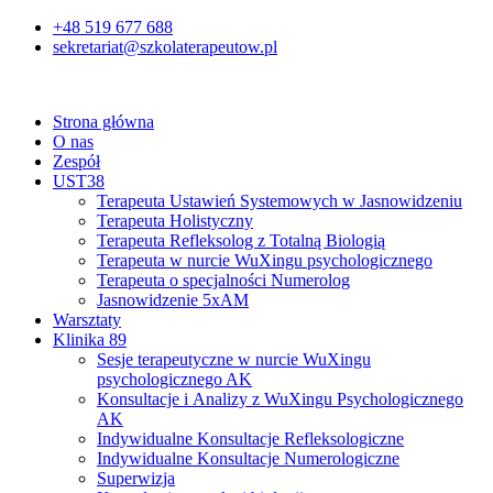
Przejdź
+48 519 677 688
do
sekretariat@szkolaterapeutow.pl
treści
Strona główna
O nas
Zespół
UST38
Terapeuta Ustawień Systemowych w Jasnowidzeniu
Terapeuta Holistyczny
Terapeuta Refleksolog z Totalną Biologią
Terapeuta w nurcie WuXingu psychologicznego
Terapeuta o specjalności Numerolog
Jasnowidzenie 5xAM
Warsztaty
Klinika 89
Sesje terapeutyczne w nurcie WuXingu
psychologicznego AK
Konsultacje i Analizy z WuXingu Psychologicznego
AK
Indywidualne Konsultacje Refleksologiczne
Indywidualne Konsultacje Numerologiczne
Superwizja