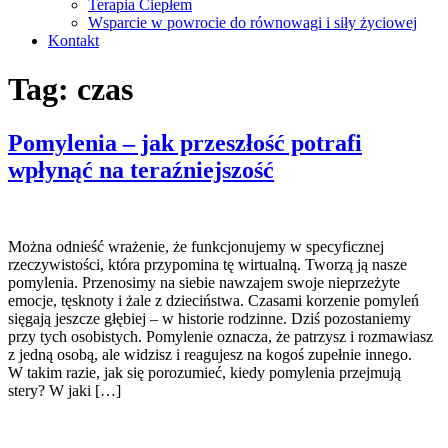
Terapia Ciepłem
Wsparcie w powrocie do równowagi i siły życiowej
Kontakt
Tag:
czas
Pomylenia – jak przeszłość potrafi
wpłynąć na teraźniejszość
Można odnieść wrażenie, że funkcjonujemy w specyficznej
rzeczywistości, która przypomina tę wirtualną. Tworzą ją nasze
pomylenia. Przenosimy na siebie nawzajem swoje nieprzeżyte
emocje, tęsknoty i żale z dzieciństwa. Czasami korzenie pomyleń
sięgają jeszcze głębiej – w historie rodzinne. Dziś pozostaniemy
przy tych osobistych. Pomylenie oznacza, że patrzysz i rozmawiasz
z jedną osobą, ale widzisz i reagujesz na kogoś zupełnie innego.
W takim razie, jak się porozumieć, kiedy pomylenia przejmują
stery? W jaki […]