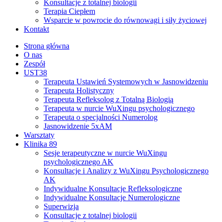
Konsultacje z totalnej biologii
Terapia Ciepłem
Wsparcie w powrocie do równowagi i siły życiowej
Kontakt
Strona główna
O nas
Zespół
UST38
Terapeuta Ustawień Systemowych w Jasnowidzeniu
Terapeuta Holistyczny
Terapeuta Refleksolog z Totalną Biologią
Terapeuta w nurcie WuXingu psychologicznego
Terapeuta o specjalności Numerolog
Jasnowidzenie 5xAM
Warsztaty
Klinika 89
Sesje terapeutyczne w nurcie WuXingu
psychologicznego AK
Konsultacje i Analizy z WuXingu Psychologicznego
AK
Indywidualne Konsultacje Refleksologiczne
Indywidualne Konsultacje Numerologiczne
Superwizja
Konsultacje z totalnej biologii